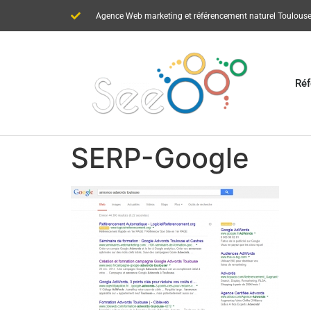
Agence Web marketing et référencement naturel Toulouse
Réf
SERP-Google