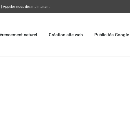
 | Appelez nous dès maintenant !
érencement naturel
Création site web
Publicités Google